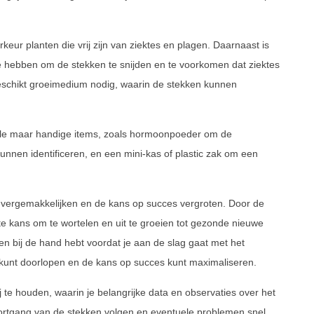
keur planten die vrij zijn van ziektes en plagen. Daarnaast is
 hebben om de stekken te snijden en te voorkomen dat ziektes
geschikt groeimedium nodig, waarin de stekken kunnen
ele maar handige items, zoals hormoonpoeder om de
kunnen identificeren, en een mini-kas of plastic zak om een
vergemakkelijken en de kans op succes vergroten. Door de
ste kans om te wortelen en uit te groeien tot gezonde nieuwe
en bij de hand hebt voordat je aan de slag gaat met het
 kunt doorlopen en de kans op succes kunt maximaliseren.
j te houden, waarin je belangrijke data en observaties over het
ortgang van de stekken volgen en eventuele problemen snel