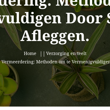
dering: Method
uldigen Door 
Afleggen.
Home
Verzorging en teelt
n Vermeerdering: Methoden om te Vermenigvuldigen