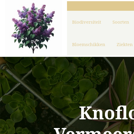
Biodiversiteit
Soorten
Bloemschikken
Ziekten
Knofl