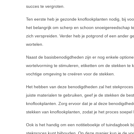
succes te vergroten.
Ten eerste heb je gezonde knoflookplanten nodig, bij voor
het belangrijk om scherp en schoon snoeigereedschap te
zich verspreiden. Verder heb je potgrond of een ander 
wortelen.
Naast de basisbenodigdheden zijn er nog enkele option
wortelvorming te stimuleren, etiketten om de stekken te 
vochtige omgeving te creëren voor de stekken.
Het hebben van deze benodigdheden zal het stekproces 
juiste materialen te gebruiken, geef je de stekken de be
knoflookplanten. Zorg ervoor dat je al deze benodigdhed
stekken van knoflookplanten, zodat je het proces soepel
Ook is het handig om een notitieboekje of tuindagboek bi
stekproces kunt bijhouden. Op deze manier kun je de vo