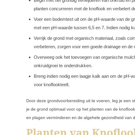
Begin met het grondig verwijderen van onkruid en p
planten concurreren met de knoflook en verbetert 
Voer een bodemtest uit om de pH-waarde van de gron
met een pH-waarde tussen 6,5 en 7. Indien nodig k
Verrijk de grond met organisch materiaal, zoals co
verbeteren, zorgen voor een goede drainage en de 
Overweeg ook het toevoegen van organische mulch,
onkruidgroei te onderdrukken.
Breng indien nodig een laagje kalk aan om de pH-w
voor knoflookteelt.
Door deze grondvoorbereiding uit te voeren, leg je een 
je de grond optimaal voor op het planten van de knofloo
en plagen verminderen en de algehele gezondheid van d
Planten van Knofloo