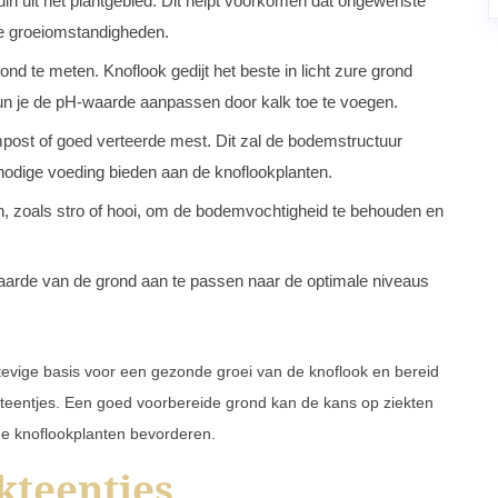
uin uit het plantgebied. Dit helpt voorkomen dat ongewenste
de groeiomstandigheden.
d te meten. Knoflook gedijt het beste in licht zure grond
un je de pH-waarde aanpassen door kalk toe te voegen.
mpost of goed verteerde mest. Dit zal de bodemstructuur
nodige voeding bieden aan de knoflookplanten.
 zoals stro of hooi, om de bodemvochtigheid te behouden en
aarde van de grond aan te passen naar de optimale niveaus
stevige basis voor een gezonde groei van de knoflook en bereid
kteentjes. Een goed voorbereide grond kan de kans op ziekten
e knoflookplanten bevorderen.
kteentjes