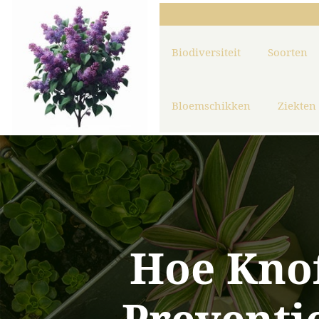
Biodiversiteit
Soorten
Bloemschikken
Ziekten
Hoe Knof