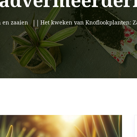
advermeerder
 en zaaien
Het kweken van Knoflookplanten: 