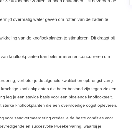
ar ze voldoende zonlicht kunnen ontvangen. Dit bevordert de
rmijd overmatig water geven om rotten van de zaden te
kkeling van de knoflookplanten te stimuleren. Dit draagt bij
oei van knoflookplanten kan belemmeren en concurreren om
ering, verbeter je de algehele kwaliteit en opbrengst van je
krachtige knoflookplanten die beter bestand zijn tegen ziekten
g leg je een stevige basis voor een bloeiende knoflookteelt.
ot sterke knoflookplanten die een overvloedige oogst opleveren.
ng voor zaadvermeerdering creëer je de beste condities voor
n bevredigende en succesvolle kweekervaring, waarbij je