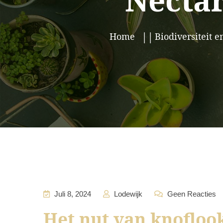
Nectar
Home
Biodiversiteit e
Juli 8, 2024
Lodewijk
Geen Reacties
Het nut van knofloo