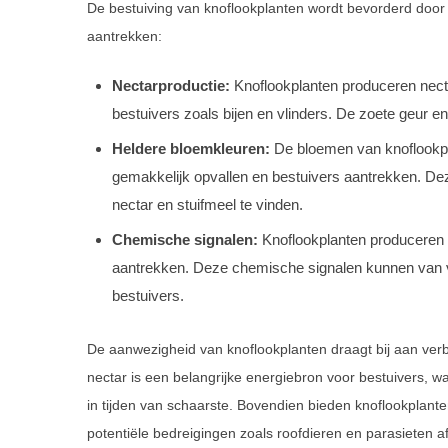
De bestuiving van knoflookplanten wordt bevorderd door 
aantrekken:
Nectarproductie:
Knoflookplanten produceren necta
bestuivers zoals bijen en vlinders. De zoete geur 
Heldere bloemkleuren:
De bloemen van knoflookpla
gemakkelijk opvallen en bestuivers aantrekken. Dez
nectar en stuifmeel te vinden.
Chemische signalen:
Knoflookplanten produceren d
aantrekken. Deze chemische signalen kunnen van v
bestuivers.
De aanwezigheid van knoflookplanten draagt bij aan verb
nectar is een belangrijke energiebron voor bestuivers, w
in tijden van schaarste. Bovendien bieden knoflookplant
potentiële bedreigingen zoals roofdieren en parasieten a