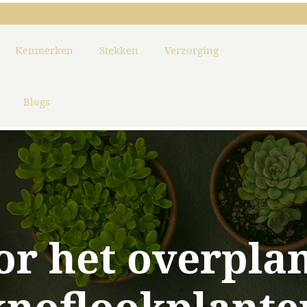
Kenmerken
Stekken
Verzorging
Blogs
or het overpla