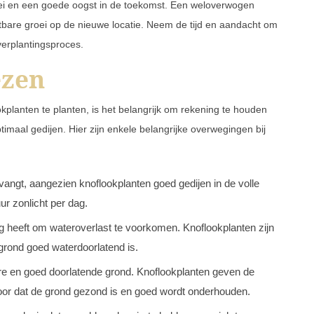
roei en een goede oogst in de toekomst. Een weloverwogen
htbare groei op de nieuwe locatie. Neem de tijd en aandacht om
verplantingsproces.
ezen
okplanten te planten, is het belangrijk om rekening te houden
imaal gedijen. Hier zijn enkele belangrijke overwegingen bij
tvangt, aangezien knoflookplanten goed gedijen in de volle
r zonlicht per dag.
ng heeft om wateroverlast te voorkomen. Knoflookplanten zijn
 grond goed waterdoorlatend is.
are en goed doorlatende grond. Knoflookplanten geven de
rvoor dat de grond gezond is en goed wordt onderhouden.