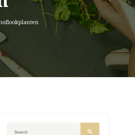
n
knoflookplanten