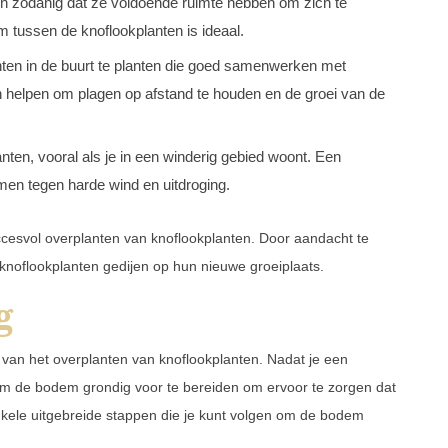
en zodanig dat ze voldoende ruimte hebben om zich te
m tussen de knoflookplanten is ideaal.
en in de buurt te planten die goed samenwerken met
an helpen om plagen op afstand te houden en de groei van de
ten, vooral als je in een winderig gebied woont. Een
men tegen harde wind en uitdroging.
uccesvol overplanten van knoflookplanten. Door aandacht te
 knoflookplanten gedijen op hun nieuwe groeiplaats.
g
 van het overplanten van knoflookplanten. Nadat je een
 om de bodem grondig voor te bereiden om ervoor te zorgen dat
enkele uitgebreide stappen die je kunt volgen om de bodem