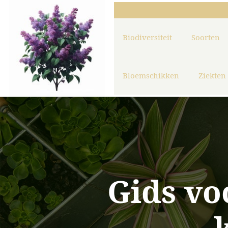
Biodiversiteit
Soorten
Bloemschikken
Ziekten
Gids vo