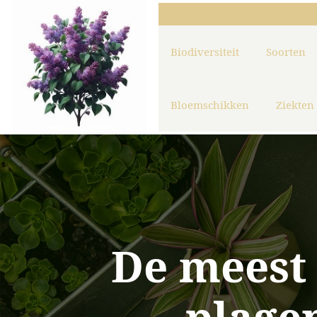
Biodiversiteit
Soorten
Bloemschikken
Ziekten
De meest