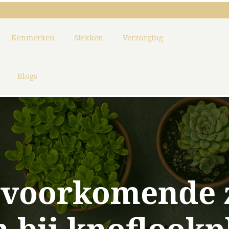
Kenmerken
Stekken
Verzorging
Blogs
 voorkomende z