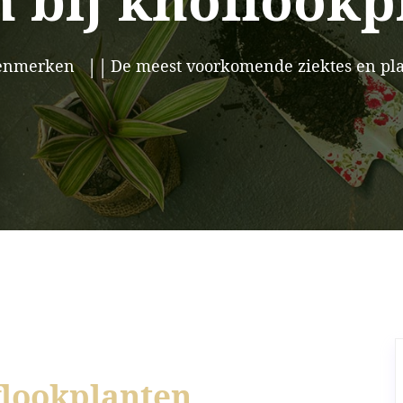
n bij knoflookp
kenmerken
De meest voorkomende ziektes en pla
flookplanten