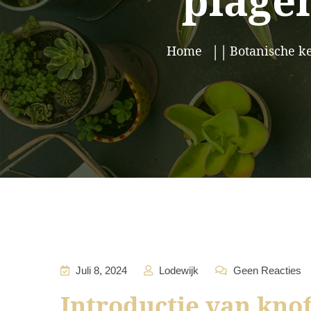
plage
Home
Botanische 
Juli 8, 2024
Lodewijk
Geen Reacties
Introductie van kno